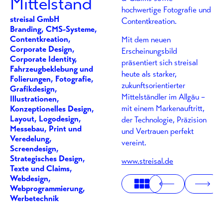
Mittelstand
hochwertige Fotografie und
streisal GmbH
Contentkreation.
Branding
,
CMS-Systeme
,
Contentkreation
,
Mit dem neuen
Corporate Design
,
Erscheinungsbild
Corporate Identity
,
präsentiert sich streisal
Fahrzeugbeklebung und
heute als starker,
Folierungen
,
Fotografie
,
zukunftsorientierter
Grafikdesign
,
Mittelständler im Allgäu –
Illustrationen
,
mit einem Markenauftritt,
Konzeptionelles Design
,
Layout
,
Logodesign
,
der Technologie, Präzision
Messebau
,
Print und
und Vertrauen perfekt
Veredelung
,
vereint.
Screendesign
,
Strategisches Design
,
www.streisal.de
Texte und Claims
,
Webdesign
,
Webprogrammierung
,
Werbetechnik